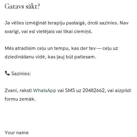
Gatavs sākt?
Ja vēlies izmēģināt terapiju pastaigā, droši sazinies. Nav
svarīgi, vai esi vietējais vai tikai ciemiņš.
Mēs atradīsim ceļu un tempu, kas der tev — ceļu uz
dziedināšanu vidē, kas ļauj būt patiesam.
Sazinies:
Zvani, raksti
WhatsApp
vai SMS uz 20482662, vai aizpildi
formu zemāk.
Your name