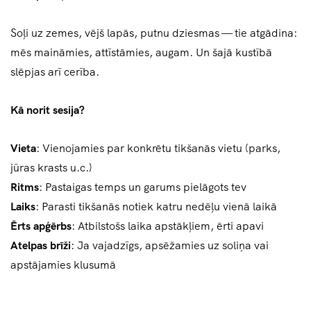
Soļi uz zemes, vējš lapās, putnu dziesmas — tie atgādina:
mēs maināmies, attīstāmies, augam. Un šajā kustībā
slēpjas arī cerība.
Kā norit sesija?
Vieta
: Vienojamies par konkrētu tikšanās vietu (parks,
jūras krasts u.c.)
Ritms
: Pastaigas temps un garums pielāgots tev
Laiks
: Parasti tikšanās notiek katru nedēļu vienā laikā
Ērts apģērbs
: Atbilstošs laika apstākļiem, ērti apavi
Atelpas brīži
: Ja vajadzīgs, apsēžamies uz soliņa vai
apstājamies klusumā