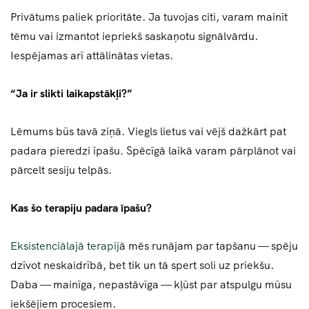
Privātums paliek prioritāte. Ja tuvojas citi, varam mainīt
tēmu vai izmantot iepriekš saskaņotu signālvārdu.
Iespējamas arī attālinātas vietas.
“Ja ir slikti laikapstākļi?”
Lēmums būs tavā ziņā. Viegls lietus vai vējš dažkārt pat
padara pieredzi īpašu. Spēcīgā laikā varam pārplānot vai
pārcelt sesiju telpās.
Kas šo terapiju padara īpašu?
Eksistenciālajā terapij
ā mēs runājam par tapšanu — spēju
dzīvot neskaidrībā, bet tik un tā spert soli uz priekšu.
Daba — mainīga, nepastāvīga — kļūst par atspulgu mūsu
iekšējiem procesiem.