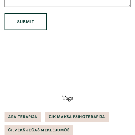
A
l
t
e
r
n
a
Tags
t
i
v
ĀRA TERAPIJA
CIK MAKSA PSIHOTERAPIJA
e
CILVĒKS JĒGAS MEKLĒJUMOS
: