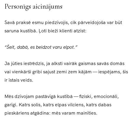
Personīgs aicinājums
Savā praksē esmu piedzīvojis, cik pārveidojoša var būt
saruna kustībā. Ļoti bieži klienti atzīst:
“Šeit, dabā, es beidzot varu elpot.”
Ja jūties iestrēdzis, ja alksti vairāk gaismas savās domās
vai vienkārši gribi sajust zemi zem kājām — iespējams, šis
ir īstais veids.
Mēs dzīvojam pastāvīgā kustībā — fiziski, emocionāli,
garīgi. Katrs solis, katrs elpas vilciens, katrs dabas
pieskāriens atgādina: mēs varam mainīties.