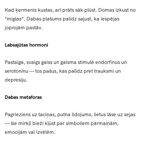
Kad ķermenis kustas, arī prāts sāk plūst. Domas izkust no
“miglas”. Dabas plašums palīdz sajust, ka iespējas
joprojām pastāv.
Labsajūtas hormoni
Pastaiga, svaigs gaiss un gaisma stimulē endorfīnus un
serotonīnu — tos pašus, kas palīdz pret trauksmi un
depresiju.
Dabas metaforas
Pagrieziens uz taciņas, putna lidojums, lietus lāse uz sejas
— šie mirkļi bieži kļūst par simboliem pārmaiņām,
emocijām vai izvēlēm.