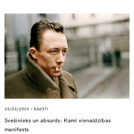
t
i
o
n
25/02/2025
RAKSTI
Svešinieks un absurds: Kamī vienaldzības
manifests