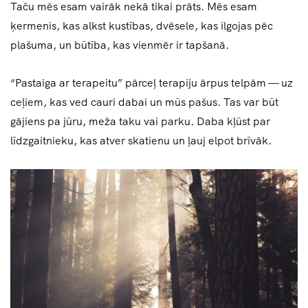
Taču mēs esam vairāk nekā tikai prāts. Mēs esam
ķermenis, kas alkst kustības, dvēsele, kas ilgojas pēc
plašuma, un būtība, kas vienmēr ir tapšanā.
“Pastaiga ar terapeitu” pārceļ terapiju ārpus telpām — uz
ceļiem, kas ved cauri dabai un mūs pašus. Tas var būt
gājiens pa jūru, meža taku vai parku. Daba kļūst par
līdzgaitnieku, kas atver skatienu un ļauj elpot brīvāk.