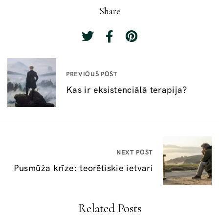
Share
P
PREVIOUS POST
o
Kas ir eksistenciālā terapija?
s
t
n
a
NEXT POST
v
Pusmūža krīze: teorētiskie ietvari
i
g
Related Posts
a