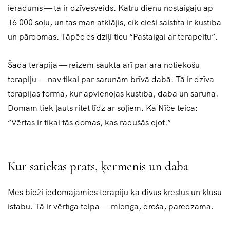
ieradums — tā ir dzīvesveids. Katru dienu nostaigāju ap
16 000 soļu, un tas man atklājis, cik cieši saistīta ir kustība
un pārdomas. Tāpēc es dziļi ticu “Pastaigai ar terapeitu”.
Šāda terapija — reizēm saukta arī par ārā notiekošu
terapiju — nav tikai par sarunām brīvā dabā. Tā ir dzīva
terapijas forma, kur apvienojas kustība, daba un saruna.
Domām tiek ļauts ritēt līdz ar soļiem. Kā Nīče teica:
“Vērtas ir tikai tās domas, kas radušās ejot.”
Kur satiekas prāts, ķermenis un daba
Mēs bieži iedomājamies terapiju kā divus krēslus un klusu
istabu. Tā ir vērtīga telpa — mierīga, droša, paredzama.