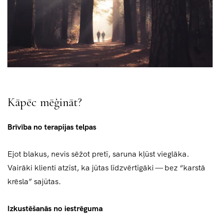
Kāpēc mēģināt?
Brīvība no terapijas telpas
Ejot blakus, nevis sēžot pretī, saruna kļūst vieglāka.
Vairāki klienti atzīst, ka jūtas līdzvērtīgāki — bez “karstā
krēsla” sajūtas.
Izkustēšanās no iestrēguma