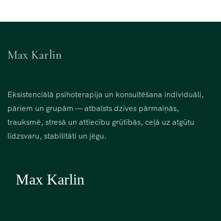
Max Karlin
Eksistenciālā psihoterapija un konsultēšana individuāli,
pāriem un grupām — atbalsts dzīves pārmaiņās,
trauksmē, stresā un attiecību grūtībās, ceļā uz atgūtu
līdzsvaru, stabilitāti un jēgu.