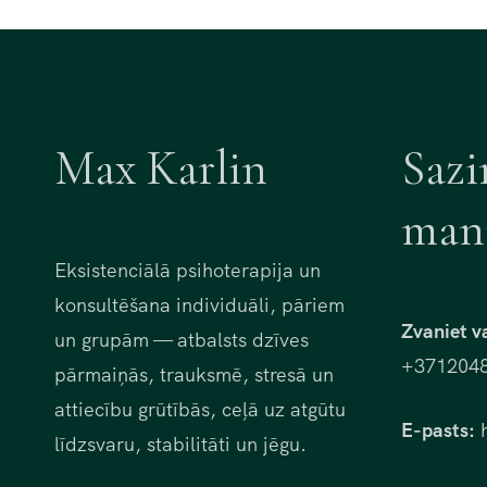
Max Karlin
Sazi
man
Eksistenciālā psihoterapija un
konsultēšana individuāli, pāriem
Zvaniet v
un grupām — atbalsts dzīves
+371204
pārmaiņās, trauksmē, stresā un
attiecību grūtībās, ceļā uz atgūtu
E-pasts:
h
līdzsvaru, stabilitāti un jēgu.