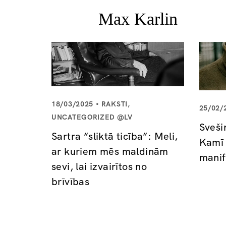
18/03/2025
RAKSTI
,
25/02/
UNCATEGORIZED @LV
Sveši
Sartra “sliktā ticība”: Meli,
Kamī 
ar kuriem mēs maldinām
manif
sevi, lai izvairītos no
brīvības