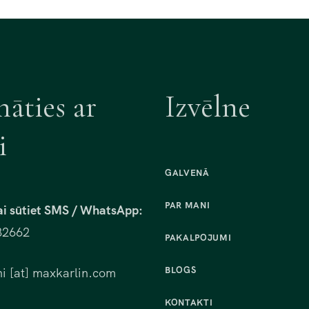
nāties ar
Izvēlne
i
GALVENĀ
PAR MANI
ai sūtiet SMS / WhatsApp:
82662
PAKALPOJUMI
BLOGS
i [at] maxkarlin.com
KONTAKTI