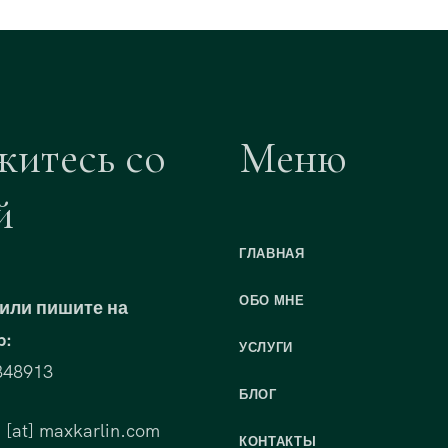
житесь со
Меню
й
ГЛАВНАЯ
ОБО МНЕ
или пишите на
p:
УСЛУГИ
848913
БЛОГ
 [at] maxkarlin.com
КОНТАКТЫ