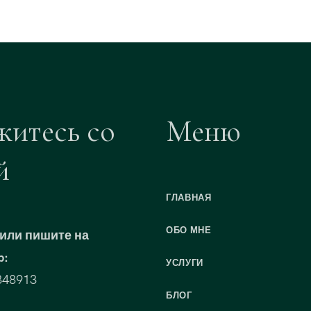
житесь со
Меню
й
ГЛАВНАЯ
ОБО МНЕ
или пишите на
p:
УСЛУГИ
848913
БЛОГ