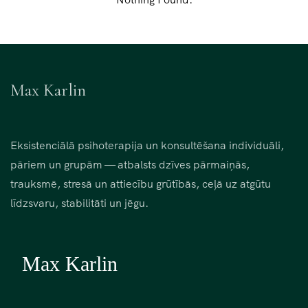
Max Karlin
Eksistenciālā psihoterapija un konsultēšana individuāli,
pāriem un grupām — atbalsts dzīves pārmaiņās,
trauksmē, stresā un attiecību grūtībās, ceļā uz atgūtu
līdzsvaru, stabilitāti un jēgu.