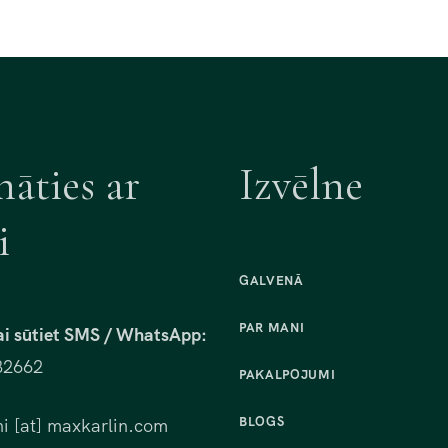
nāties ar
Izvēlne
i
GALVENĀ
PAR MANI
ai sūtiet SMS / WhatsApp:
82662
PAKALPOJUMI
BLOGS
i [at] maxkarlin.com