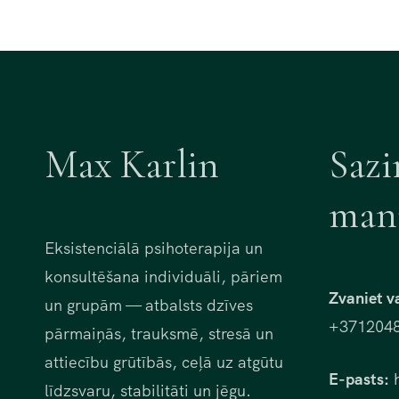
Max Karlin
Sazi
man
Eksistenciālā psihoterapija un
konsultēšana individuāli, pāriem
Zvaniet v
un grupām — atbalsts dzīves
+371204
pārmaiņās, trauksmē, stresā un
attiecību grūtībās, ceļā uz atgūtu
E-pasts:
h
līdzsvaru, stabilitāti un jēgu.