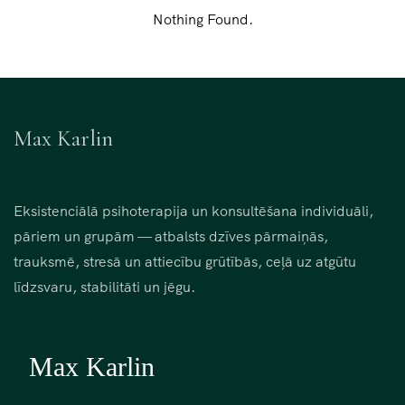
Nothing Found.
Max Karlin
Eksistenciālā psihoterapija un konsultēšana individuāli,
pāriem un grupām — atbalsts dzīves pārmaiņās,
trauksmē, stresā un attiecību grūtībās, ceļā uz atgūtu
līdzsvaru, stabilitāti un jēgu.