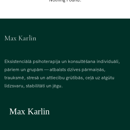
Max Karlin
Eksistenciālā psihoterapija un konsultēšana individuāli,
pāriem un grupām — atbalsts dzīves pārmaiņās,
trauksmē, stresā un attiecību grūtībās, ceļā uz atgūtu
līdzsvaru, stabilitāti un jēgu.