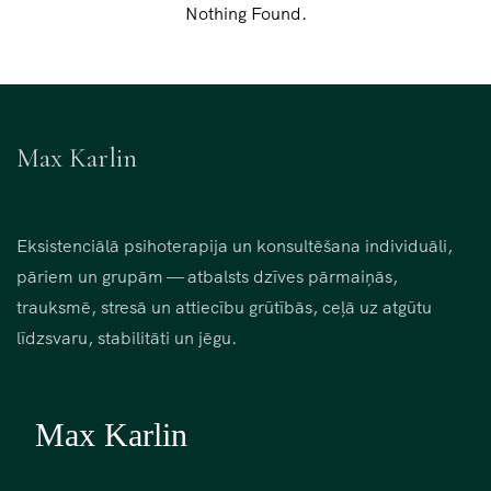
Nothing Found.
Max Karlin
Eksistenciālā psihoterapija un konsultēšana individuāli,
pāriem un grupām — atbalsts dzīves pārmaiņās,
trauksmē, stresā un attiecību grūtībās, ceļā uz atgūtu
līdzsvaru, stabilitāti un jēgu.