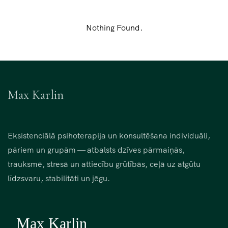
Nothing Found.
Max Karlin
Eksistenciālā psihoterapija un konsultēšana individuāli,
pāriem un grupām — atbalsts dzīves pārmaiņās,
trauksmē, stresā un attiecību grūtībās, ceļā uz atgūtu
līdzsvaru, stabilitāti un jēgu.